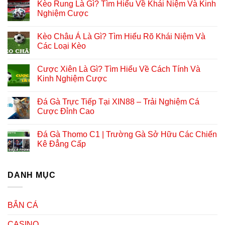
Kèo Rung Là Gì? Tìm Hiểu Về Khái Niệm Và Kinh
Nghiệm Cược
Kèo Châu Á Là Gì? Tìm Hiểu Rõ Khái Niệm Và
Các Loại Kèo
Cược Xiên Là Gì? Tìm Hiểu Về Cách Tính Và
Kinh Nghiệm Cược
Đá Gà Trực Tiếp Tại XIN88 – Trải Nghiệm Cá
Cược Đỉnh Cao
Đá Gà Thomo C1 | Trường Gà Sở Hữu Các Chiến
Kê Đẳng Cấp
DANH MỤC
BẮN CÁ
CASINO