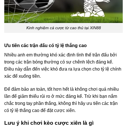
Kinh nghiệm cá cược từ cao thủ tại XIN88
Ưu tiên các trận đấu có tỷ lệ thắng cao
Nhiều anh em thường khó xác định tình thế trận đấu bởi
trong các trận bóng thường có sự chênh lệch đáng kể.
Điều này dẫn đến việc khó đưa ra lựa chọn cho tỷ lệ chính
xác để xuống tiền.
Để đảm bảo an toàn, tốt hơn hết là không chơi quá nhiều
lần để giảm thiểu rủi ro ở mức đáng kể. Trừ khi bạn nắm
chắc trong tay phần thắng, không thì hãy ưu tiên các trận
có tỷ lệ thắng cao để đặt cược xiên.
Lưu ý khi chơi kèo cược xiên là gì