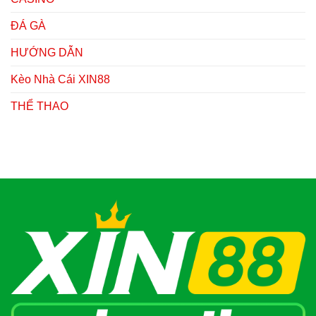
ĐÁ GÀ
HƯỚNG DẪN
Kèo Nhà Cái XIN88
THỂ THAO