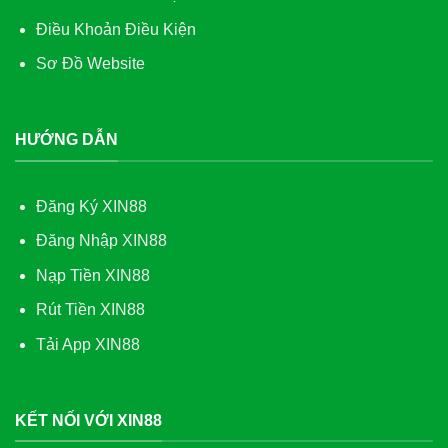
Điều Khoản Điều Kiện
Sơ Đồ Website
HƯỚNG DẪN
Đăng Ký XIN88
Đăng Nhập XIN88
Nạp Tiền XIN88
Rút Tiền XIN88
Tải App XIN88
KẾT NỐI VỚI XIN88