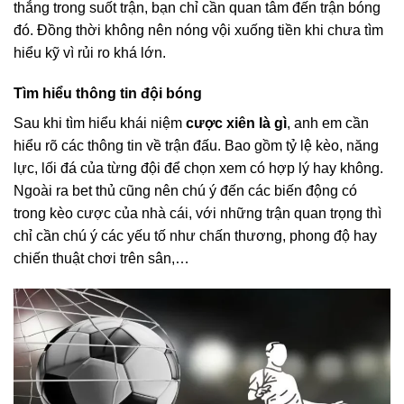
thắng trong suốt trận, bạn chỉ cần quan tâm đến trận bóng
đó. Đồng thời không nên nóng vội xuống tiền khi chưa tìm
hiểu kỹ vì rủi ro khá lớn.
Tìm hiểu thông tin đội bóng
Sau khi tìm hiểu khái niệm
cược xiên là gì
, anh em cần
hiểu rõ các thông tin về trận đấu. Bao gồm tỷ lệ kèo, năng
lực, lối đá của từng đội để chọn xem có hợp lý hay không.
Ngoài ra bet thủ cũng nên chú ý đến các biến động có
trong kèo cược của nhà cái, với những trận quan trọng thì
chỉ cần chú ý các yếu tố như chấn thương, phong độ hay
chiến thuật chơi trên sân,…