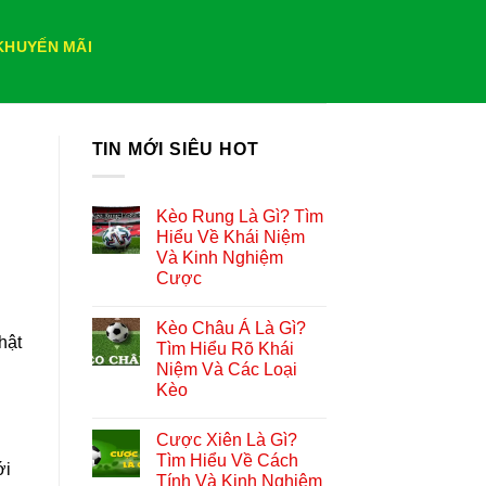
KHUYẾN MÃI
TIN MỚI SIÊU HOT
Kèo Rung Là Gì? Tìm
Hiểu Về Khái Niệm
Và Kinh Nghiệm
Cược
Kèo Châu Á Là Gì?
hật
Tìm Hiểu Rõ Khái
Niệm Và Các Loại
Kèo
Cược Xiên Là Gì?
Tìm Hiểu Về Cách
ới
Tính Và Kinh Nghiệm