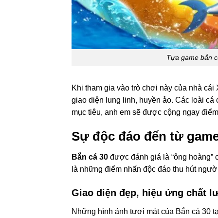
Tựa game bắn cá 
Khi tham gia vào trò chơi này của nhà cá
giao diện lung linh, huyền ảo. Các loài c
mục tiêu, anh em sẽ được cộng ngay điểm
Sự độc đáo đến từ game 
Bắn cá 30
được đánh giá là “ông hoàng” c
là những điểm nhấn độc đáo thu hút người
Giao diện đẹp, hiệu ứng chất l
Những hình ảnh tươi mát của Bắn cá 30 tạo