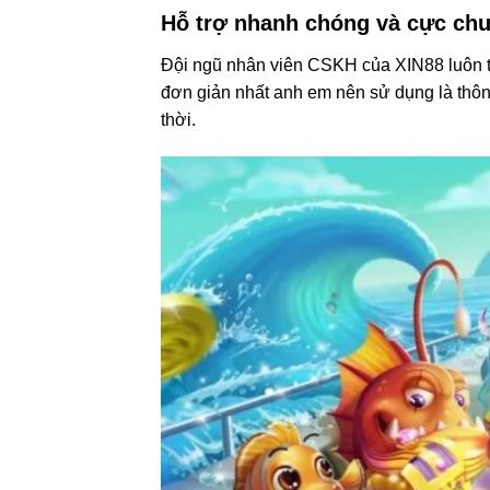
Hỗ trợ nhanh chóng và cực ch
Đội ngũ nhân viên CSKH của XIN88 luôn t
đơn giản nhất anh em nên sử dụng là thôn
thời.