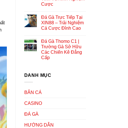
g
Cược
Đá Gà Trực Tiếp Tại
XIN88 – Trải Nghiệm
hất
Cá Cược Đỉnh Cao
m
Đá Gà Thomo C1 |
Trường Gà Sở Hữu
Các Chiến Kê Đẳng
Cấp
DANH MỤC
BẮN CÁ
CASINO
ĐÁ GÀ
HƯỚNG DẪN