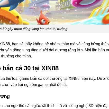
30 gây được tiếng vang lớn trên thị trường
i XIN88, bạn sẽ thấy không hề nhàm chán mà vô cùng hứng thú 
á chuyển động tung tăng dưới đại dương rộng lớn. Mỗi lần bắn t
 thưởng cho mình.
bắn cá 30 tại XIN88
ủa thể loại game Bắn cá đổi thưởng tại XIN88 hiện nay. Dưới 
 chơi vào trải nghiệm game nhất đó là:
ượng
 cho ngư thủ cảm giác rất thích thú với công nghệ 3D hiện đại