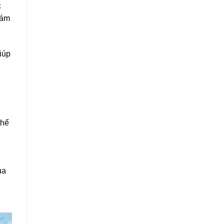
c
hám
iúp
thể
ua