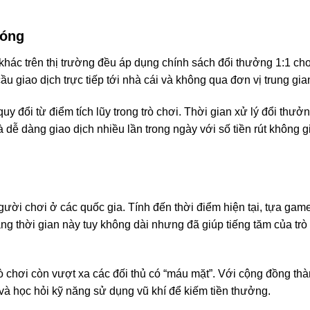
hóng
ác trên thị trường đều áp dụng chính sách đổi thưởng 1:1 ch
 giao dịch trực tiếp tới nhà cái và không qua đơn vị trung gia
 đổi từ điểm tích lũy trong trò chơi. Thời gian xử lý đổi thưở
à dễ dàng giao dịch nhiều lần trong ngày với số tiền rút không g
gười chơi ở các quốc gia. Tính đến thời điểm hiện tại, tựa gam
ng thời gian này tuy không dài nhưng đã giúp tiếng tăm của trò
rò chơi còn vượt xa các đối thủ có “máu mặt”. Với cộng đồng th
và học hỏi kỹ năng sử dụng vũ khí để kiếm tiền thưởng.