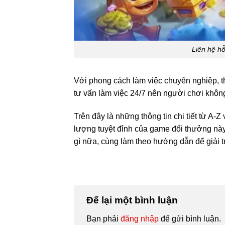
Liên hệ hỗ
Với phong cách làm việc chuyên nghiệp, t
tư vấn làm việc 24/7 nên người chơi không 
Trên đây là những thông tin chi tiết từ A-Z 
lượng tuyệt đỉnh của game đổi thưởng này
gì nữa, cùng làm theo hướng dẫn để giải t
Để lại một bình luận
Bạn phải
đăng nhập
để gửi bình luận.