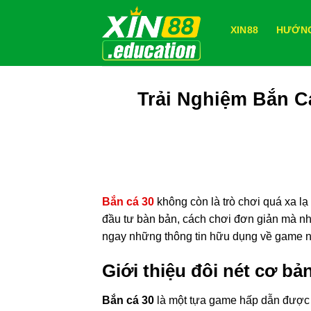
Skip
to
XIN88
HƯỚN
content
Trải Nghiệm Bắn C
Bắn cá 30
không còn là trò chơi quá xa l
đầu tư bàn bản, cách chơi đơn giản mà n
ngay những thông tin hữu dụng về game n
Giới thiệu đôi nét cơ bả
Bắn cá 30
là một tựa game hấp dẫn đượ