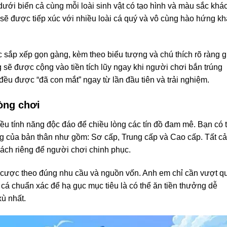
 dưới biển cả cùng mỗi loài sinh vật có tạo hình và màu sắc khá
 sẽ được tiếp xúc với nhiều loài cá quý và vô cùng hào hứng k
 sắp xếp gọn gàng, kèm theo biểu tượng và chú thích rõ ràng g
sẽ được cộng vào tiền tích lũy ngay khi người chơi bắn trúng
đều được “đã con mắt” ngay từ lần đầu tiên và trải nghiệm.
òng chơi
iều tính năng độc đáo để chiều lòng các tín đồ đam mê. Bạn có 
g của bản thân như gồm: Sơ cấp, Trung cấp và Cao cấp. Tất cả
ách riêng để người chơi chinh phục.
cược theo đúng nhu cầu và nguồn vốn. Anh em chỉ cần vượt q
cá chuẩn xác để hạ gục mục tiêu là có thể ăn tiền thưởng dễ
ù nhất.