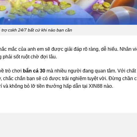
 trợ cskh 24/7 bất cứ khi nào bạn cần
hắc mắc của anh em sẽ được giải đáp rõ ràng, dễ hiểu. Nhân v
phải sốt ruột chờ đợi lâu.
về trò chơi
bắn cá 30
mà nhiều người đang quan tâm. Với chất
, chắc chắn bạn sẽ có được trải nghiệm tuyệt vời. Đừng chần 
rí và không bỏ lỡ tiền thưởng hấp dẫn tại XIN88 nào.