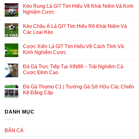
Kèo Rung Là Gì? Tìm Hiểu Về Khái Niệm Và Kinh
Nghiệm Cược
Kèo Châu Á Là Gì? Tìm Hiểu Rõ Khái Niệm Và
Các Loại Kèo
Cược Xiên Là Gì? Tìm Hiểu Về Cách Tính Và
Kinh Nghiệm Cược
Đá Gà Trực Tiếp Tại XIN88 – Trải Nghiệm Cá
Cược Đỉnh Cao
Đá Gà Thomo C1 | Trường Gà Sở Hữu Các Chiến
Kê Đẳng Cấp
DANH MỤC
BẮN CÁ