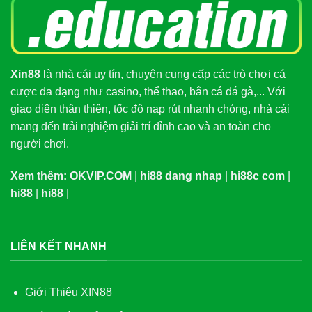
Xin88
là nhà cái uy tín, chuyên cung cấp các trò chơi cá
cược đa dạng như casino, thể thao, bắn cá đá gà,... Với
giao diện thân thiện, tốc độ nạp rút nhanh chóng, nhà cái
mang đến trải nghiệm giải trí đỉnh cao và an toàn cho
người chơi.
Xem thêm:
OKVIP.COM
|
hi88 dang nhap
|
hi88c com
|
hi88
|
hi88
|
LIÊN KẾT NHANH
Giới Thiệu XIN88