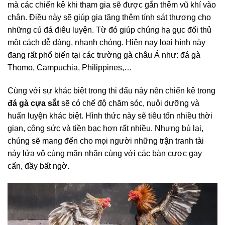
mà các chiến kê khi tham gia sẽ được gắn thêm vũ khí vào
chân. Điều này sẽ giúp gia tăng thêm tính sát thương cho
những cú đá điêu luyện. Từ đó giúp chúng hạ gục đối thủ
một cách dễ dàng, nhanh chóng. Hiện nay loại hình này
đang rất phổ biến tại các trường gà châu Á như: đá gà
Thomo, Campuchia, Philippines,…
Cùng với sự khác biệt trong thi đấu này nên chiến kê trong
đá gà cựa sắt
sẽ có chế độ chăm sóc, nuôi dưỡng và
huấn luyện khác biệt. Hình thức này sẽ tiêu tốn nhiều thời
gian, công sức và tiền bạc hơn rất nhiều. Nhưng bù lại,
chúng sẽ mang đến cho mọi người những trận tranh tài
nảy lửa vô cùng mãn nhãn cùng với các bàn cược gay
cấn, đầy bất ngờ.